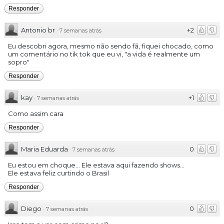
Responder
Antonio br
+2
·
7 semanas atrás
Eu descobri agora, mesmo não sendo fã, fiquei chocado, como
um comentário no tik tok que eu vi, "a vida é realmente um
sopro"
Responder
kay
+1
·
7 semanas atrás
Como assim cara
Responder
Maria Eduarda
0
·
7 semanas atrás
Eu estou em choque... Ele estava aqui fazendo shows...
Ele estava feliz curtindo o Brasil
Responder
Diego
0
·
7 semanas atrás