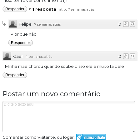
Isso tem a ver com crime no rj?
1 resposta
Responder
·
ativo 7 semanas atrás
Felipe
0
·
7 semanas atrás
Pior que não
Responder
Gael
0
·
4 semanas atrás
Minha mãe chorou quando soube disso ele é muito fã dele
Responder
Postar um novo comentário
Comentar como Visitante, ou logar: