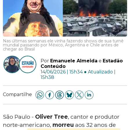
Nas últimas semanas ele vinha fazendo shows de sua turnê
mundial passando por México, Argentina e Chile antes de
chegar ao Brasil
Por
Emanuele Almeida
e
Estadão
Conteúdo
14/06/2026 | 15h34 ● Atualizado |
15h38
Compartilhe
São Paulo -
Oliver Tree
, cantor e produtor
norte-americano,
morreu
aos 32 anos de