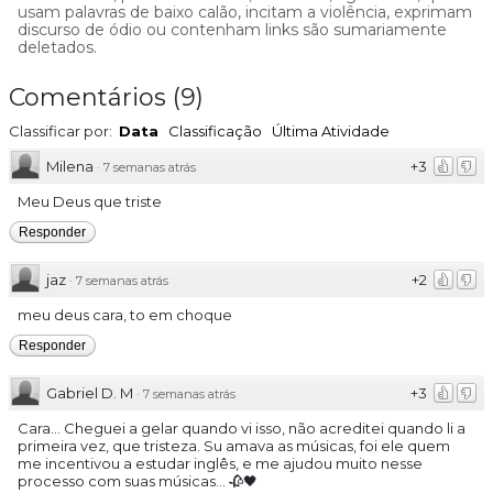
usam palavras de baixo calão, incitam a violência, exprimam
discurso de ódio ou contenham links são sumariamente
deletados.
Comentários
(
9
)
Classificar por:
Data
Classificação
Última Atividade
Milena
+3
·
7 semanas atrás
Meu Deus que triste
Responder
jaz
+2
·
7 semanas atrás
meu deus cara, to em choque
Responder
Gabriel D. M
+3
·
7 semanas atrás
Cara... Cheguei a gelar quando vi isso, não acreditei quando li a
primeira vez, que tristeza. Su amava as músicas, foi ele quem
me incentivou a estudar inglês, e me ajudou muito nesse
processo com suas músicas... 🥀🖤