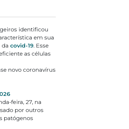
ngeiros identificou
acterística em sua
r da
covid-19
. Esse
iciente as células
sse novo coronavírus
2026
a-feira, 27, na
isado por outros
vos patógenos