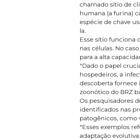
chamado sítio de c
humana (a furina) c
espécie de chave usa
la.
Esse sítio funciona 
nas células. No caso
para a alta capacida
"Dado o papel cruci
hospedeiros, a infec
descoberta fornece 
zoonótico do BRZ b
Os pesquisadores de
identificados nas pr
patogênicos, como v
"Esses exemplos ref
adaptação evolutiva