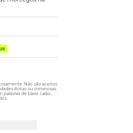
rus
itosamente. Não são aceitos
ades ilícitas ou criminosas.
 palavras de baixo calão,
dos.