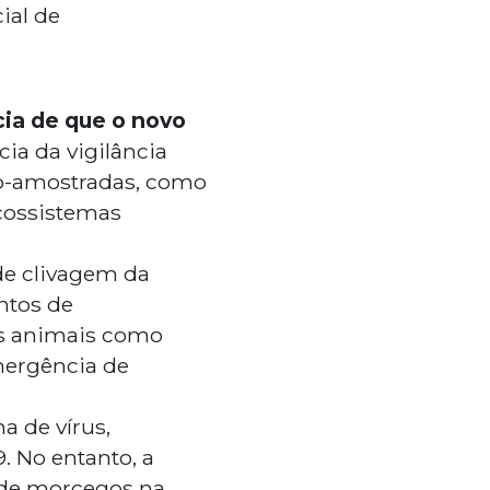
ial de
cia de que o novo
cia da vigilância
sub-amostradas, como
cossistemas
de clivagem da
ntos de
es animais como
emergência de
a de vírus,
. No entanto, a
 de morcegos na