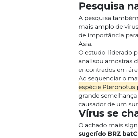
Pesquisa n
A pesquisa também 
mais amplo de vírus 
de importância para
Ásia.
O estudo, liderado po
analisou amostras d
encontrados em área
Ao sequenciar o mat
espécie Pteronotus 
grande semelhança 
causador de um surt
Vírus se c
O achado mais signi
sugerido BRZ bat