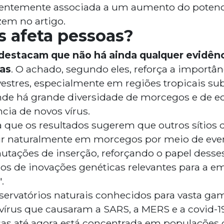
quentemente associada a um aumento do potenc
zem no artigo.
s afeta pessoas?
 destacam que não há ainda qualquer evidên
oas
. O achado, segundo eles, reforça a importân
lvestres, especialmente em regiões tropicais 
nde há grande diversidade de morcegos e de e
cia de novos vírus.
a que os resultados sugerem que outros sítios 
ir naturalmente em morcegos por meio de eve
tações de inserção, reforçando o papel dess
rios de inovações genéticas relevantes para a 
.
ervatórios naturais conhecidos para vasta gam
vírus que causaram a SARS, a MERS e a covid-19
sas até agora está concentrada em populações