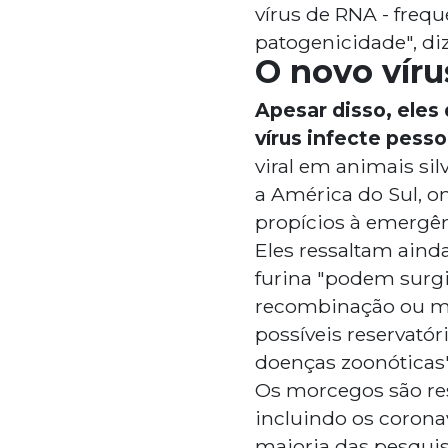
vírus de RNA - fre
patogenicidade", di
O novo víru
Apesar disso, eles
vírus infecte pess
viral em animais si
a América do Sul, o
propícios à emergên
Eles ressaltam aind
furina "podem surg
recombinação ou mu
possíveis reservató
doenças zoonóticas"
Os morcegos são res
incluindo os corona
maioria das pesqui