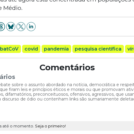
te Médio.
batCoV
covid
pandemia
pesquisa científica
ví
Comentários
ários
ebate sobre o assunto abordado na notícia, democrática e respe
 firam leis e princípios éticos e morais ou que promovam ativid
, difamatórios, preconceituosos, ofensivos, agressivos, que usam
am discurso de ódio ou contenham links são sumariamente deleta
s até o momento.
Seja o primeiro!