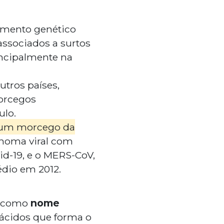
amento genético
associados a surtos
incipalmente na
utros países,
morcegos
ulo.
um morcego da
noma viral com
d-19, e o MERS-CoV,
dio em 2012.
e como
nome
oácidos que forma o