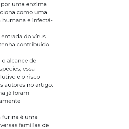
o por uma enzima
funciona como uma
la humana e infectá-
 entrada do vírus
 tenha contribuído
 o alcance de
spécies, essa
utivo e o risco
 autores no artigo.
na já foram
ltamente
a furina é uma
ersas famílias de