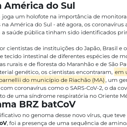
a América do Sul
joga um holofote na importância de monitor
na América do Sul - até agora, os coronavírus 
 a saúde pública tinham sido identificados pr
r cientistas de instituições do Japão, Brasil e o
e tecido intestinal de diferentes espécies de 
s rurais e de floresta do Maranhão e de São Pa
erial genético, os cientistas encontraram,
em 
parnellii do município de Riachão (MA)
, um ge
com coronavírus como o SARS-CoV-2, o da covi
o de uma síndrome respiratória no Oriente Mé
hama BRZ batCoV
ficativo no genoma desse novo vírus, que tev
CoV
, foi a presença de uma sequência de amin