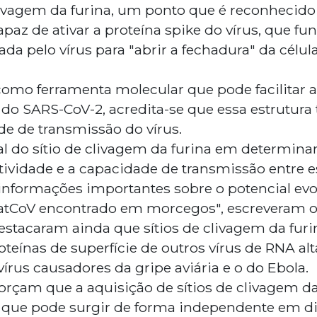
livagem da furina, um ponto que é reconhecid
apaz de ativar a proteína spike do vírus, que 
da pelo vírus para "abrir a fechadura" da célu
como ferramenta molecular que pode facilitar a
 do SARS-CoV-2, acredita-se que essa estrutura
de de transmissão do vírus.
al do sítio de clivagem da furina em determinar
tividade e a capacidade de transmissão entre e
informações importantes sobre o potencial evol
atCoV encontrado em morcegos", escreveram os
stacaram ainda que sítios de clivagem da furi
oteínas de superfície de outros vírus de RNA a
írus causadores da gripe aviária e o do Ebola.
orçam que a aquisição de sítios de clivagem d
 que pode surgir de forma independente em div