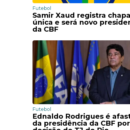
Futebol
Samir Xaud registra chap
única e será novo preside
da CBF
Futebol
Ednaldo Rodrigues é afas
da presidência da CBF por