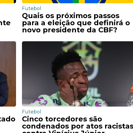
Futebol
a
Quais os próximos passos
nte
para a eleição que definirá o
novo presidente da CBF?
Futebol
tado
Cinco torcedores são
condenados por atos racista