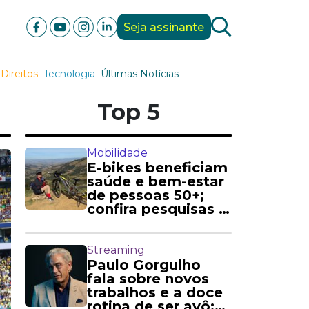
Seja assinante
Direitos
Tecnologia
Últimas Notícias
Top 5
Mobilidade
E-bikes beneficiam
saúde e bem-estar
de pessoas 50+;
confira pesquisas e
relatos
Streaming
Paulo Gorgulho
fala sobre novos
trabalhos e a doce
rotina de ser avô: