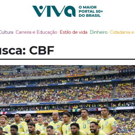
Viva Notícias
Cultura
Carreira e Educação
Estilo de vida
Dinheiro
Cidadania e 
sca: CBF