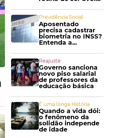
'Amo'
Previdência Social
Aposentado
precisa cadastrar
biometria no INSS?
Entenda a
exigência
Reajuste
Governo sanciona
novo piso salarial
a
de professores da
educação básica
É uma longa História
Quando a vida dói:
o fenômeno da
solidão independe
de idade