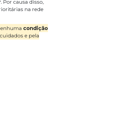
r
. Por causa disso,
oritárias na rede
m nenhuma
condição
cuidados e pela