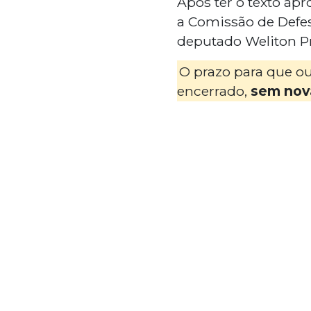
Após ter o texto ap
a Comissão de Defesa
deputado Weliton P
O prazo para que ou
encerrado,
sem nov