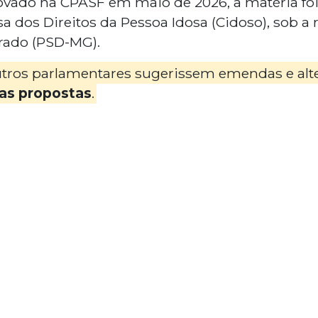
rovado na CPASF em maio de 2026, a matéria f
 dos Direitos da Pessoa Idosa (Cidoso), sob a r
rado (PSD-MG).
tros parlamentares sugerissem emendas e alter
as propostas
.