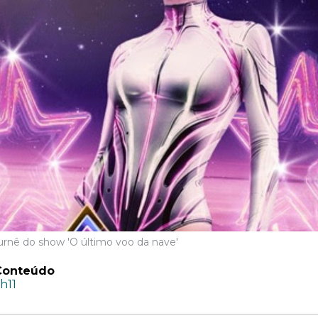
 turnê do show 'O último voo da nave'
Conteúdo
h11