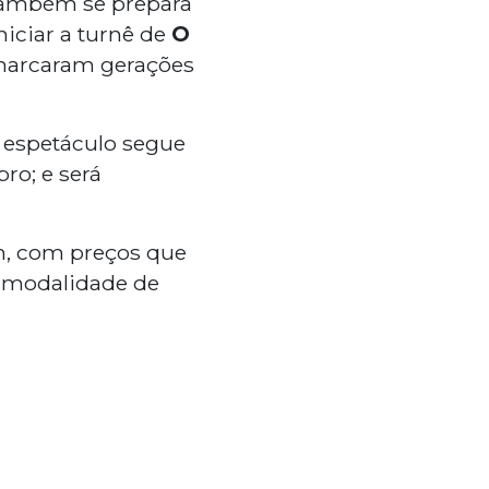
ambém se prepara
niciar a turnê de
O
 marcaram gerações
o espetáculo segue
ro; e será
im, com preços que
a modalidade de