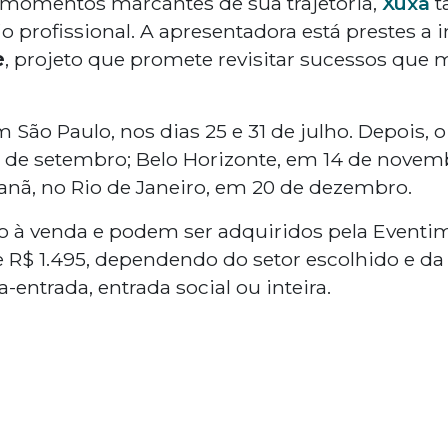
momentos marcantes de sua trajetória,
Xuxa
t
 profissional. A apresentadora está prestes a i
e
, projeto que promete revisitar sucessos que
m São Paulo, nos dias 25 e 31 de julho. Depois, 
6 de setembro; Belo Horizonte, em 14 de novemb
nã, no Rio de Janeiro, em 20 de dezembro.
ão à venda e podem ser adquiridos pela Event
e R$ 1.495, dependendo do setor escolhido e d
entrada, entrada social ou inteira.