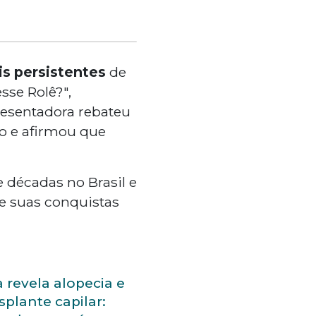
s persistentes
de
sse Rolê?",
presentadora rebateu
so e afirmou que
e décadas no Brasil e
ue suas conquistas
 revela alopecia e
splante capilar: