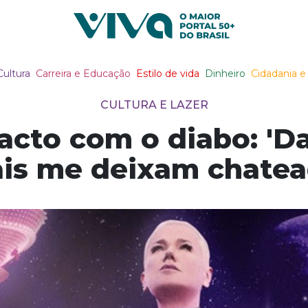
Viva Notícias
Cultura
Carreira e Educação
Estilo de vida
Dinheiro
Cidadania e 
CULTURA E LAZER
acto com o diabo: 'Da
is me deixam chatea