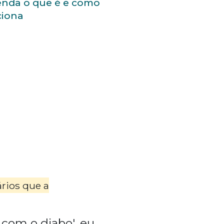
enda o que é e como
ciona
rios que a
 com o diabo', eu