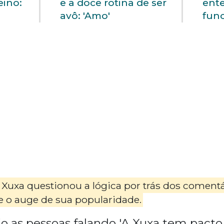
eino:
e a doce rotina de ser
ent
avô: 'Amo'
fun
Xuxa questionou a lógica por trás dos comentá
o auge de sua popularidade.
o as pessoas falando 'A Xuxa tem pacto