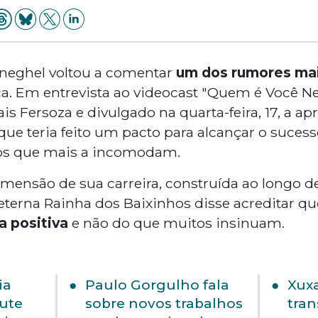
eneghel voltou a comentar
um dos rumores mai
tica. Em entrevista ao videocast "Quem é Você Ne
s Fersoza e divulgado na quarta-feira, 17, a a
que teria feito um pacto para alcançar o suces
tos que mais a incomodam.
dimensão de sua carreira, construída ao longo d
 eterna Rainha dos Baixinhos disse acreditar q
a positiva
e não do que muitos insinuam.
ia
Paulo Gorgulho fala
Xuxa
ute
sobre novos trabalhos
tran