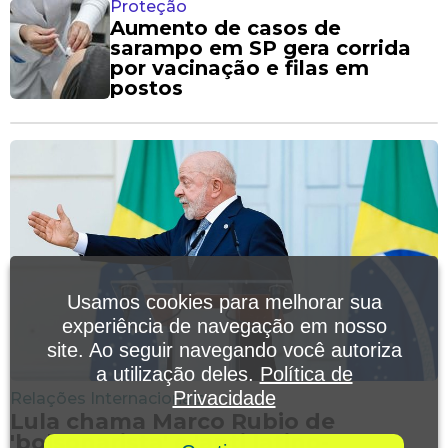
Proteção
Aumento de casos de
sarampo em SP gera corrida
por vacinação e filas em
postos
Usamos cookies para melhorar sua
experiência de navegação em nosso
site. Ao seguir navegando você autoriza
a utilização deles.
Política de
Privacidade
Relações Internacionais
Lula chama Marco Rubio de
'bolsonarista' e 'anti latino-