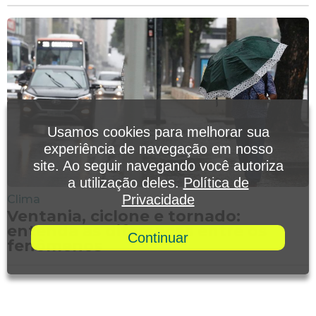
Usamos cookies para melhorar sua
experiência de navegação em nosso
site. Ao seguir navegando você autoriza
a utilização deles.
Política de
Privacidade
Clima
Ventania, ciclone e tornado:
entenda as diferenças entre os
Continuar
fenômenos