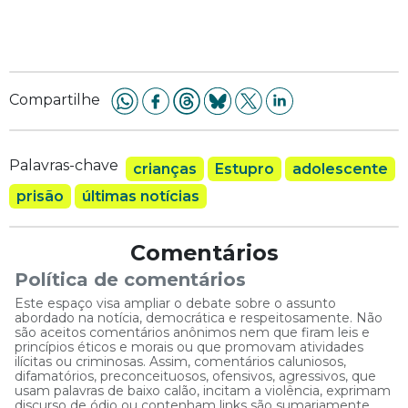
Compartilhe
Palavras-chave
crianças
Estupro
adolescente
prisão
últimas notícias
Comentários
Política de comentários
Este espaço visa ampliar o debate sobre o assunto
abordado na notícia, democrática e respeitosamente. Não
são aceitos comentários anônimos nem que firam leis e
princípios éticos e morais ou que promovam atividades
ilícitas ou criminosas. Assim, comentários caluniosos,
difamatórios, preconceituosos, ofensivos, agressivos, que
usam palavras de baixo calão, incitam a violência, exprimam
discurso de ódio ou contenham links são sumariamente