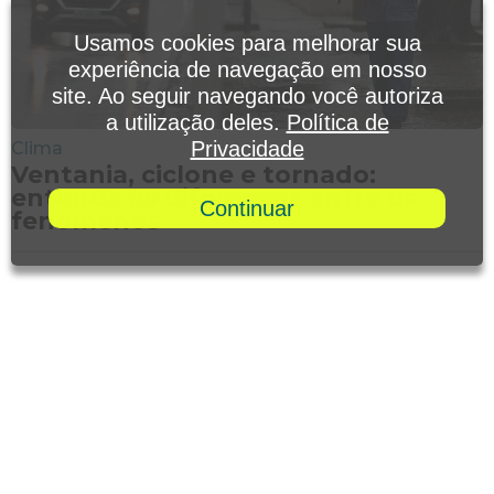
Usamos cookies para melhorar sua
experiência de navegação em nosso
site. Ao seguir navegando você autoriza
a utilização deles.
Política de
Privacidade
Clima
Ventania, ciclone e tornado:
entenda as diferenças entre os
Continuar
fenômenos