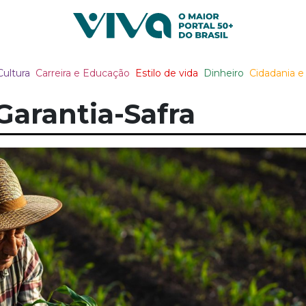
Viva Notícias
Cultura
Carreira e Educação
Estilo de vida
Dinheiro
Cidadania e 
Garantia-Safra