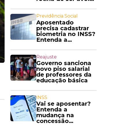
'Amo'
Previdência Social
Aposentado
precisa cadastrar
biometria no INSS?
Entenda a
exigência
Reajuste
Governo sanciona
novo piso salarial
de professores da
educação básica
INSS
Vai se aposentar?
Entenda a
mudança na
concessão
automática de