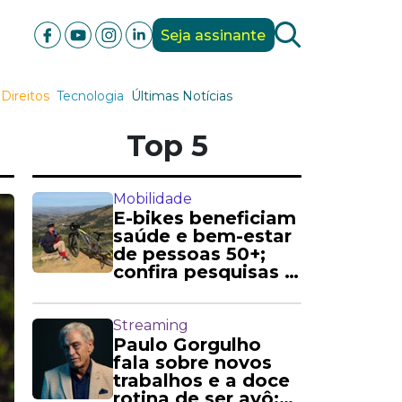
Seja assinante
Direitos
Tecnologia
Últimas Notícias
Top 5
Mobilidade
E-bikes beneficiam
saúde e bem-estar
de pessoas 50+;
confira pesquisas e
relatos
Streaming
Paulo Gorgulho
fala sobre novos
trabalhos e a doce
rotina de ser avô: