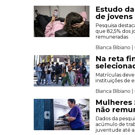
Estudo da 
de jovens
Pesquisa destac
que 82,5% dos jo
remuneradas
Bianca Bibiano |
Na reta fi
selecionad
Matrículas devem
instituições de 
Bianca Bibiano |
Mulheres 
não remun
Dados da pesqui
acúmulo de tra
juventude até a