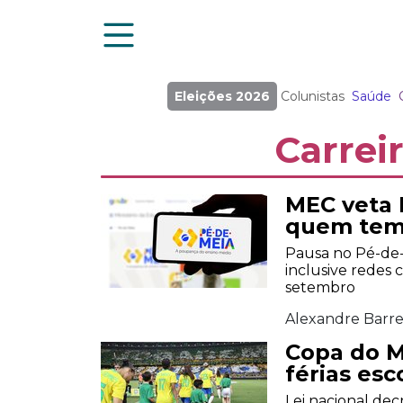
Eleições 2026
Colunistas
Saúde
Carrei
MEC veta 
quem tem 
Pausa no Pé-de-M
inclusive redes 
setembro
Alexandre Barre
Copa do 
férias esc
Lei nacional dec