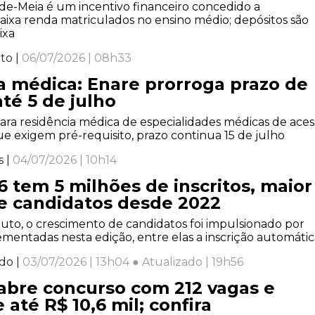
e-Meia é um incentivo financeiro concedido a
aixa renda matriculados no ensino médio; depósitos são
ixa
to |
06/07/2026 | 08h33
a médica: Enare prorroga prazo de
até 5 de julho
ara residência médica de especialidades médicas de aces
que exigem pré-requisito, prazo continua 15 de julho
s |
04/07/2026 | 10h14
 tem 5 milhões de inscritos, maior
 candidatos desde 2022
uto, o crescimento de candidatos foi impulsionado por
entadas nesta edição, entre elas a inscrição automátic
do |
03/07/2026 | 13h04 ● Atualizado | 19h56
abre concurso com 212 vagas e
e até R$ 10,6 mil; confira