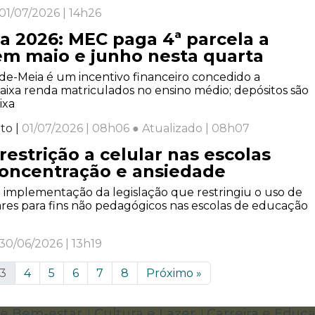
01/07/2026 | 14h26
a 2026: MEC paga 4ª parcela a
em maio e junho nesta quarta
e-Meia é um incentivo financeiro concedido a
aixa renda matriculados no ensino médio; depósitos são
ixa
to |
01/07/2026 | 08h06 ● Atualizado | 08h07
restrição a celular nas escolas
oncentração e ansiedade
a implementação da legislação que restringiu o uso de
ares para fins não pedagógicos nas escolas de educação
30/06/2026 | 13h19
3
4
5
6
7
8
Próximo
»
e Bem-estar
Cultura e Lazer
Carreira e Educ