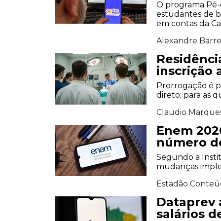
O programa Pé-d
estudantes de b
em contas da Ca
Alexandre Barre
Residênci
inscrição 
Prorrogação é p
direto; para as 
Claudio Marque
Enem 2026
número de
Segundo a Instit
mudanças implem
Estadão Conteú
Dataprev 
salários d