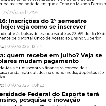
r no mesmo período em que a Copa do Mundo Feminin
 |
07/07/2026 | 16h54
26: Inscrições do 2º semestre
oje; veja como se inscrever
ndidatar às bolsas de estudo vai até as 23h59 do dia 10 d
amente pelo Portal Único de Acesso ao Ensino Superior
to |
07/07/2026 | 12h14
a: quem recebe em julho? Veja se
colares mudam pagamento
e-Meia é um incentivo financeiro concedido a
aixa renda matriculados no ensino médio; depósitos são
ixa
to |
07/07/2026 | 08h22
ersidade Federal do Esporte terá
nsino, pesquisa e inovação