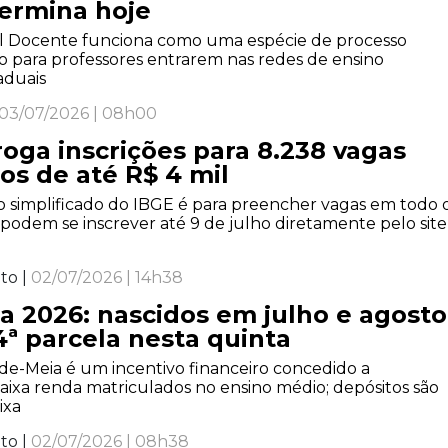
ermina hoje
l Docente funciona como uma espécie de processo
o para professores entrarem nas redes de ensino
aduais
03/07/2026 | 08h00
oga inscrições para 8.238 vagas
os de até R$ 4 mil
vo simplificado do IBGE é para preencher vagas em todo 
 podem se inscrever até 9 de julho diretamente pelo site
to |
02/07/2026 | 14h38
a 2026: nascidos em julho e agosto
ª parcela nesta quinta
e-Meia é um incentivo financeiro concedido a
aixa renda matriculados no ensino médio; depósitos são
ixa
to |
02/07/2026 | 08h38