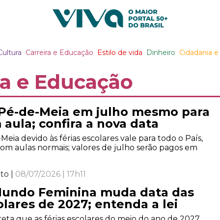
Viva Notícias
Cultura
Carreira e Educação
Estilo de vida
Dinheiro
Cidadania e 
ra e Educação
Pé-de-Meia em julho mesmo para
aula; confira a nova data
eia devido às férias escolares vale para todo o País,
com aulas normais; valores de julho serão pagos em
to |
08/07/2026 | 17h11
Mundo Feminina muda data das
olares de 2027; entenda a lei
reta que as férias escolares do meio do ano de 2027