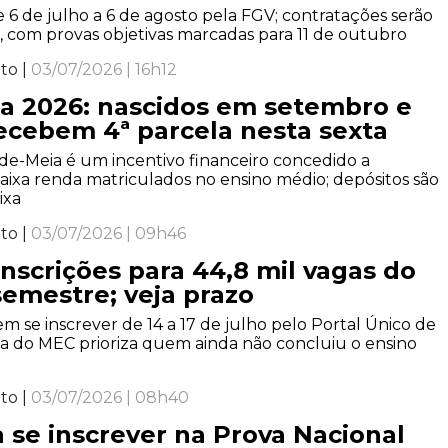
e 6 de julho a 6 de agosto pela FGV; contratações serão
, com provas objetivas marcadas para 11 de outubro
to |
03/07/2026 | 16h12
a 2026: nascidos em setembro e
ecebem 4ª parcela nesta sexta
e-Meia é um incentivo financeiro concedido a
aixa renda matriculados no ensino médio; depósitos são
ixa
to |
03/07/2026 | 09h46
inscrições para 44,8 mil vagas do
emestre; veja prazo
 se inscrever de 14 a 17 de julho pelo Portal Único de
a do MEC prioriza quem ainda não concluiu o ensino
to |
03/07/2026 | 08h40
 se inscrever na Prova Nacional