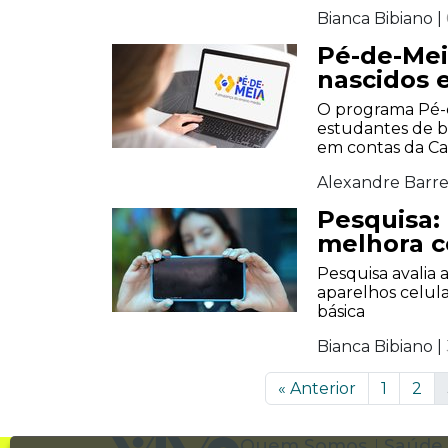
Bianca Bibiano |
Pé-de-Mei
nascidos 
O programa Pé-d
estudantes de b
em contas da Ca
Alexandre Barre
Pesquisa: 
melhora c
Pesquisa avalia 
aparelhos celul
básica
Bianca Bibiano |
«
Anterior
1
2
Quem Somos
Saúde 