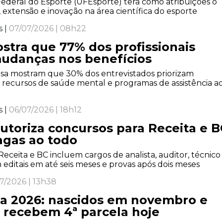
Federal do Esporte (UFEsporte) terá como atribuições o
, extensão e inovação na área científica do esporte
s |
07/07/2026 | 08h22
stra que 77% dos profissionais
udanças nos benefícios
sa mostram que 30% dos entrevistados priorizam
 recursos de saúde mental e programas de assistência a
s |
06/07/2026 | 18h12
utoriza concursos para Receita e B
agas ao todo
eceita e BC incluem cargos de analista, auditor, técnico
editais em até seis meses e provas após dois meses
7/2026 | 13h38
a 2026: nascidos em novembro e
recebem 4ª parcela hoje