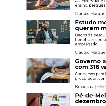
A Universidade 
ensino, pesquisa
Claudio Marque
Estudo mo
querem m
Dados da pesqui
benefícios como
empregado
Claudio Marque
Governo a
com 316 v
Concursos para R
procurador, com 
Broadcast |
06/0
Pé-de-Mei
dezembro 