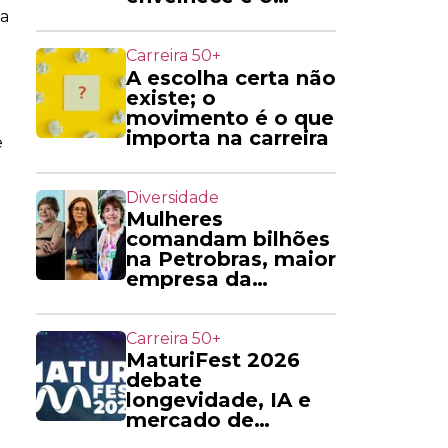
mercado ainda não
a
acompanha
Carreira 50+
A escolha certa não
existe; o
movimento é o que
importa na carreira
e
Diversidade
Mulheres
comandam bilhões
na Petrobras, maior
empresa da
América do Sul
Carreira 50+
MaturiFest 2026
debate
longevidade, IA e
mercado de
trabalho 50+