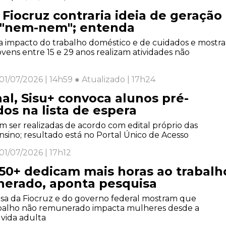
Fiocruz contraria ideia de geração
 "nem-nem"; entenda
a impacto do trabalho doméstico e de cuidados e mostra
vens entre 15 e 29 anos realizam atividades não
01/07/2026 | 14h59 ● Atualizado | 17h24
nal, Sisu+ convoca alunos pré-
os na lista de espera
 ser realizadas de acordo com edital próprio das
ensino; resultado está no Portal Único de Acesso
01/07/2026 | 17h12
50+ dedicam mais horas ao trabalh
erado, aponta pesquisa
sa da Fiocruz e do governo federal mostram que
balho não remunerado impacta mulheres desde a
 vida adulta