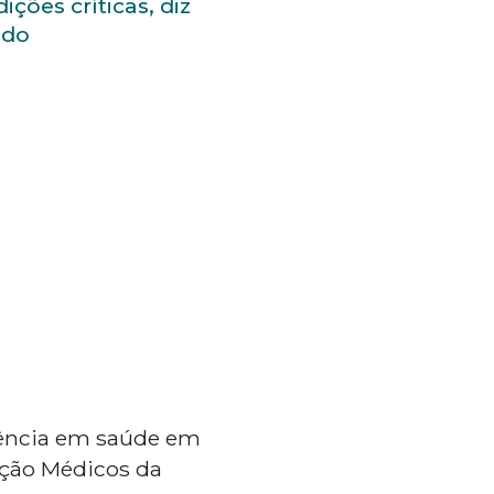
ições críticas, diz
udo
ência em saúde em
iação Médicos da