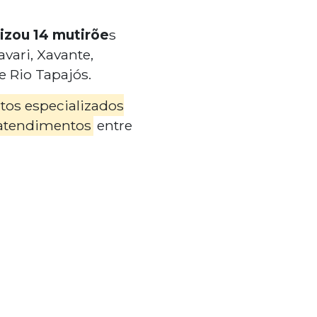
lizou 14 mutirõe
s
vari, Xavante,
 Rio Tapajós.
tos especializados
 atendimentos
entre