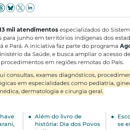
13 mil atendimentos
especializados do Siste
s para junho em territórios indígenas dos estad
 Pará. A iniciativa faz parte do programa
Ag
inistério da Saúde, e busca ampliar o acesso d
 procedimentos em regiões remotas do País.
ui consultas, exames diagnósticos, procedimen
ógicas em especialidades como pediatria, ginec
 médica, dermatologia e cirurgia geral.
chave
Além do livro de
Esco
arani,
história: Dia dos Povos
se 