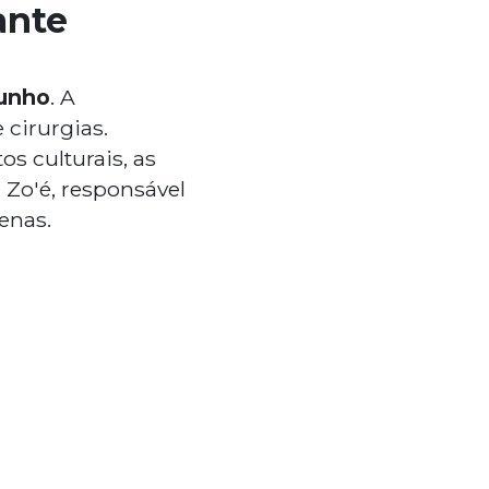
ante
junho
. A
cirurgias.
s culturais, as
 Zo'é, responsável
enas.