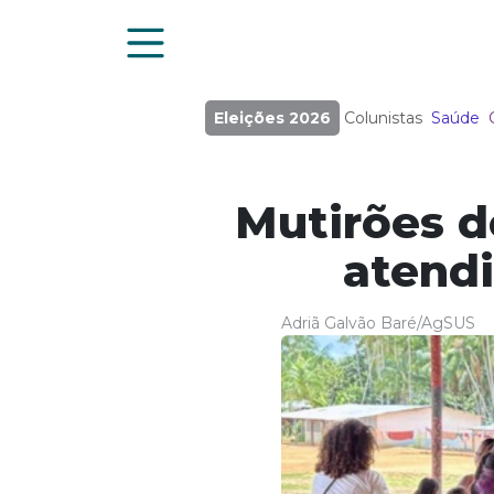
Eleições 2026
Colunistas
Saúde
Mutirões do
atend
Adriã Galvão Baré/AgSUS