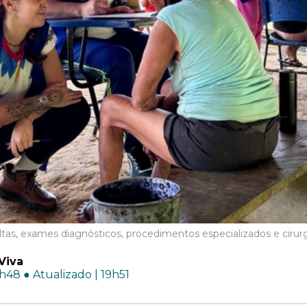
tas, exames diagnósticos, procedimentos especializados e cirur
Viva
7h48 ● Atualizado | 19h51