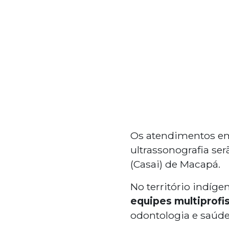
Os atendimentos em g
ultrassonografia se
(Casai) de Macapá.
No território indíg
equipes multiprofi
odontologia e saúde