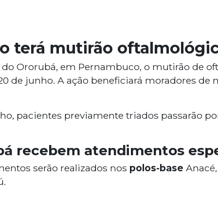
 terá mutirão oftalmológi
u do Ororubá, em Pernambuco, o mutirão de of
e 20 de junho. A ação beneficiará moradores de
ulho, pacientes previamente triados passarão po
pá recebem atendimentos espe
mentos serão realizados nos
polos-base
Anacé,
ú.