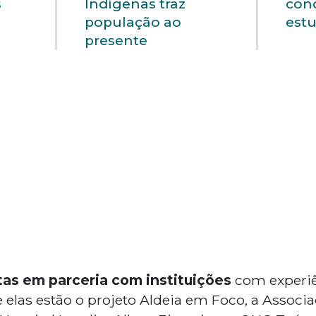
s
Indígenas traz
cond
população ao
est
presente
tas em p
arceria com instituições
com experi
e elas estão o projeto Aldeia em Foco, a Assoc