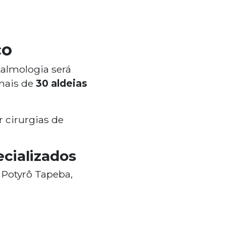
co
talmologia será
 mais de
30 aldeias
r cirurgias de
cializados
 Potyrô Tapeba,