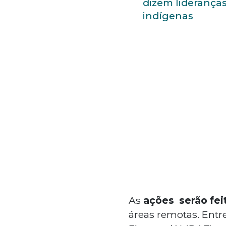
dizem liderança
indígenas
As
ações serão fei
áreas remotas. Entr