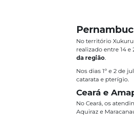
Pernambuco
No território Xukur
realizado entre 14 
da região
.
Nos dias 1º e 2 de j
catarata e pterígio.
Ceará e Ama
No Ceará, os atendi
Aquiraz e Maracana