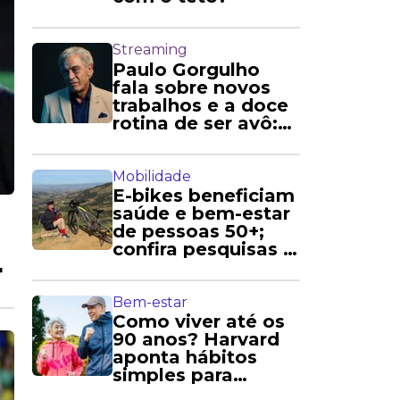
Streaming
Paulo Gorgulho
fala sobre novos
trabalhos e a doce
rotina de ser avô:
'Amo'
Mobilidade
E-bikes beneficiam
saúde e bem-estar
de pessoas 50+;
confira pesquisas e
r
relatos
Bem-estar
Como viver até os
90 anos? Harvard
aponta hábitos
simples para
longevidade