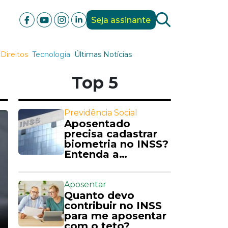
Seja assinante
Direitos
Tecnologia
Últimas Notícias
Top 5
Previdência Social
Aposentado
precisa cadastrar
biometria no INSS?
Entenda a
exigência
Aposentar
Quanto devo
contribuir no INSS
para me aposentar
com o teto?