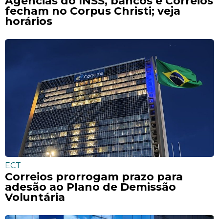
Agências do INSS, bancos e Correios
fecham no Corpus Christi; veja
horários
ECT
Correios prorrogam prazo para
adesão ao Plano de Demissão
Voluntária