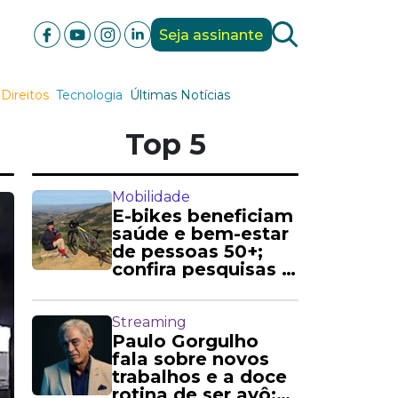
Seja assinante
Direitos
Tecnologia
Últimas Notícias
Top 5
Mobilidade
E-bikes beneficiam
saúde e bem-estar
de pessoas 50+;
confira pesquisas e
relatos
Streaming
Paulo Gorgulho
fala sobre novos
trabalhos e a doce
rotina de ser avô: