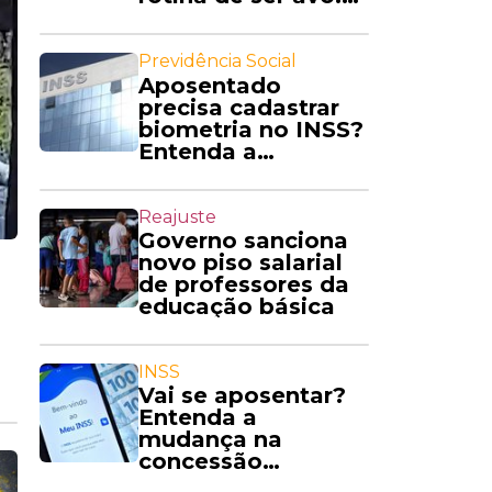
'Amo'
Previdência Social
Aposentado
precisa cadastrar
biometria no INSS?
Entenda a
exigência
Reajuste
Governo sanciona
novo piso salarial
de professores da
educação básica
INSS
Vai se aposentar?
Entenda a
mudança na
concessão
automática de