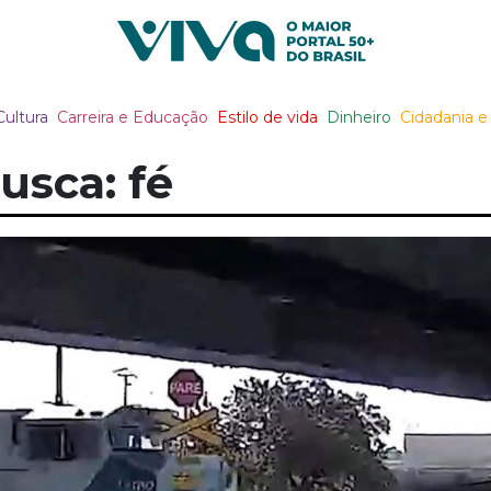
Viva Notícias
Cultura
Carreira e Educação
Estilo de vida
Dinheiro
Cidadania e 
usca: fé