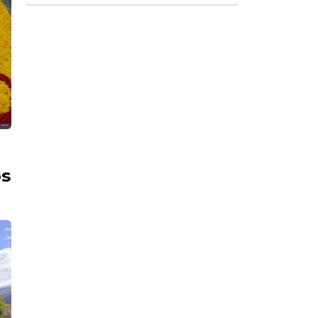
benefícios
os