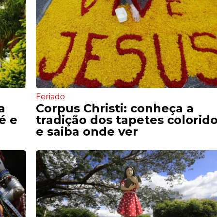
Feriado
a
Corpus Christi: conheça a
é e
tradição dos tapetes colorid
e saiba onde ver