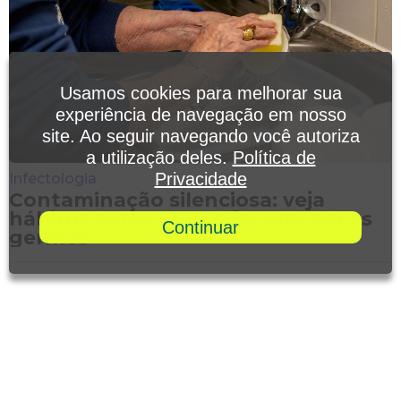
Usamos cookies para melhorar sua
experiência de navegação em nosso
site. Ao seguir navegando você autoriza
a utilização deles.
Política de
Privacidade
Infectologia
Contaminação silenciosa: veja
hábitos comuns que favorecem os
Continuar
germes