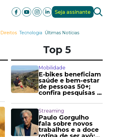
Seja assinante
Direitos
Tecnologia
Últimas Notícias
Top 5
Mobilidade
E-bikes beneficiam
saúde e bem-estar
de pessoas 50+;
confira pesquisas e
relatos
Streaming
Paulo Gorgulho
fala sobre novos
trabalhos e a doce
rotina de ser avô: