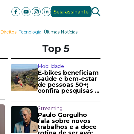
Seja assinante
Direitos
Tecnologia
Últimas Notícias
Top 5
Mobilidade
E-bikes beneficiam
saúde e bem-estar
de pessoas 50+;
confira pesquisas e
relatos
Streaming
Paulo Gorgulho
fala sobre novos
trabalhos e a doce
rotina de ser avô: