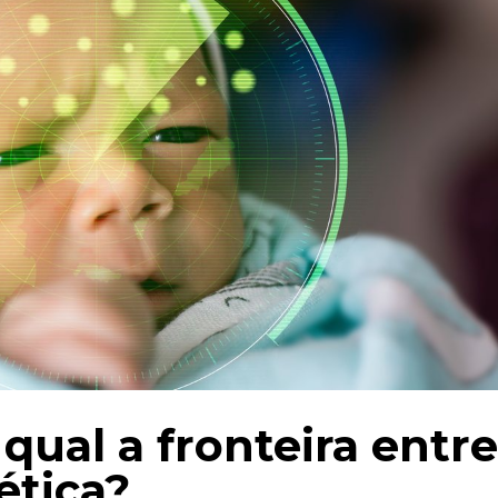
qual a fronteira entre
ética?