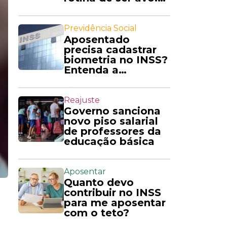
'Amo'
Previdência Social
Aposentado
precisa cadastrar
biometria no INSS?
Entenda a
exigência
Reajuste
Governo sanciona
novo piso salarial
de professores da
educação básica
Aposentar
Quanto devo
contribuir no INSS
para me aposentar
com o teto?