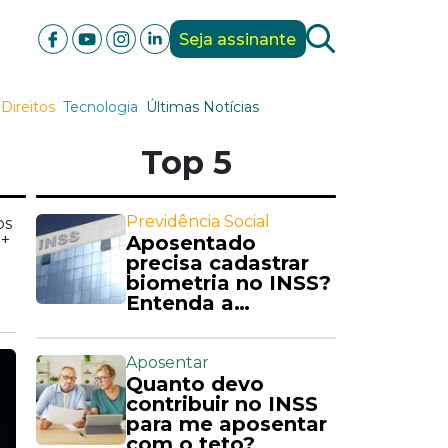
Seja assinante
Direitos
Tecnologia
Últimas Notícias
Top 5
Previdência Social
os
0+
Aposentado
precisa cadastrar
biometria no INSS?
Entenda a
exigência
Aposentar
Quanto devo
contribuir no INSS
para me aposentar
com o teto?