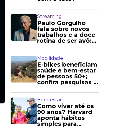
Streaming
Paulo Gorgulho
fala sobre novos
trabalhos e a doce
rotina de ser avô:
'Amo'
Mobilidade
E-bikes beneficiam
saúde e bem-estar
de pessoas 50+;
confira pesquisas e
relatos
Bem-estar
Como viver até os
90 anos? Harvard
aponta hábitos
simples para
longevidade