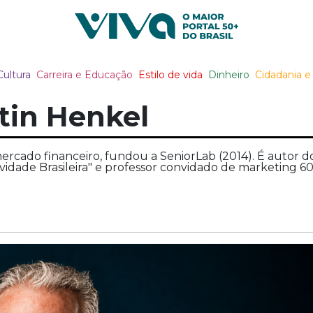
Viva Notícias
Cultura
Carreira e Educação
Estilo de vida
Dinheiro
Cidadania e 
tin Henkel
rcado financeiro, fundou a SeniorLab (2014). É autor d
vidade Brasileira" e professor convidado de marketing 6