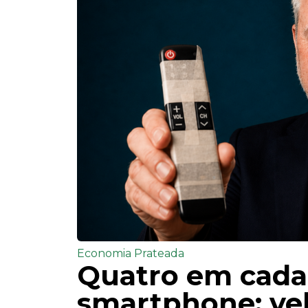
Economia Prateada
Quatro em cada
smartphone; vel