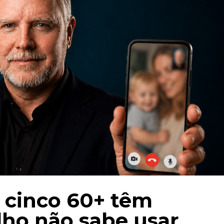
 cinco 60+ têm
ho não sabe usar