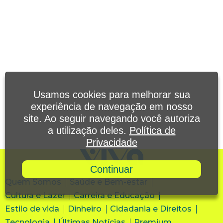
Usamos cookies para melhorar sua
experiência de navegação em nosso
site. Ao seguir navegando você autoriza
a utilização deles.
Política de
Privacidade
Continuar
Quem Somos
Saúde e Bem-estar
Cultura e Lazer
Carreira e Educação
Estilo de vida
Dinheiro
Cidadania e Direitos
Tecnologia
Últimas Notícias
Premium