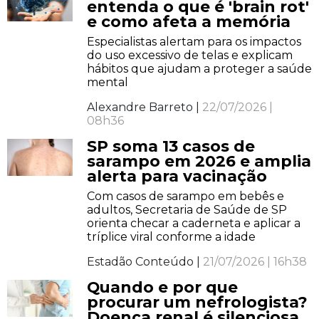
entenda o que é 'brain rot'
e como afeta a memória
Especialistas alertam para os impactos
do uso excessivo de telas e explicam
hábitos que ajudam a proteger a saúde
mental
Alexandre Barreto |
22/07/2026 |
08h36
SP soma 13 casos de
sarampo em 2026 e amplia
alerta para vacinação
Com casos de sarampo em bebês e
adultos, Secretaria de Saúde de SP
orienta checar a caderneta e aplicar a
tríplice viral conforme a idade
Estadão Conteúdo |
21/07/2026 | 16h38
Quando e por que
procurar um nefrologista?
Doença renal é silenciosa