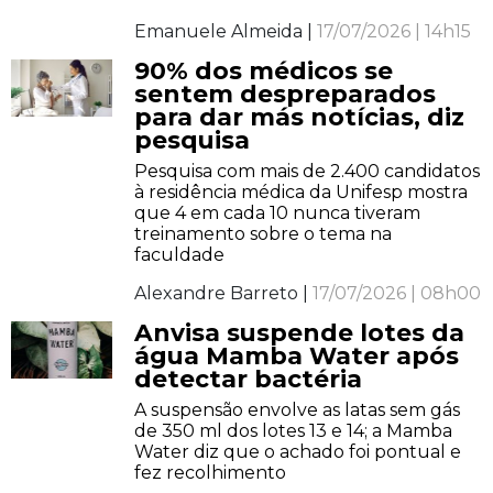
Emanuele Almeida |
17/07/2026 | 14h15
90% dos médicos se
sentem despreparados
para dar más notícias, diz
pesquisa
Pesquisa com mais de 2.400 candidatos
à residência médica da Unifesp mostra
que 4 em cada 10 nunca tiveram
treinamento sobre o tema na
faculdade
Alexandre Barreto |
17/07/2026 | 08h00
Anvisa suspende lotes da
água Mamba Water após
detectar bactéria
A suspensão envolve as latas sem gás
de 350 ml dos lotes 13 e 14; a Mamba
Water diz que o achado foi pontual e
fez recolhimento