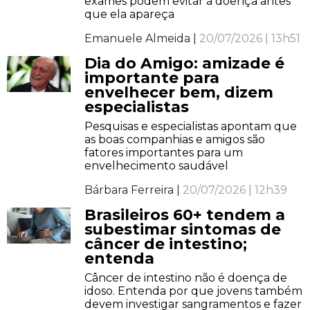
exames podem evitar a doença antes
que ela apareça
Emanuele Almeida |
20/07/2026 | 13h51
Dia do Amigo: amizade é
importante para
envelhecer bem, dizem
especialistas
Pesquisas e especialistas apontam que
as boas companhias e amigos são
fatores importantes para um
envelhecimento saudável
Bárbara Ferreira |
20/07/2026 | 12h39
Brasileiros 60+ tendem a
subestimar sintomas de
câncer de intestino;
entenda
Câncer de intestino não é doença de
idoso. Entenda por que jovens também
devem investigar sangramentos e fazer