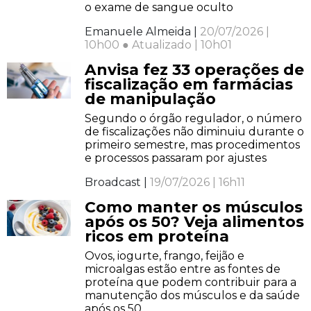
o exame de sangue oculto
Emanuele Almeida |
20/07/2026 |
10h00 ● Atualizado | 10h01
Anvisa fez 33 operações de
fiscalização em farmácias
de manipulação
Segundo o órgão regulador, o número
de fiscalizações não diminuiu durante o
primeiro semestre, mas procedimentos
e processos passaram por ajustes
Broadcast |
19/07/2026 | 16h11
Como manter os músculos
após os 50? Veja alimentos
ricos em proteína
Ovos, iogurte, frango, feijão e
microalgas estão entre as fontes de
proteína que podem contribuir para a
manutenção dos músculos e da saúde
após os 50